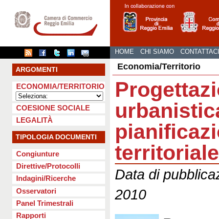
HOME
CHI SIAMO
CONTATTAC
Economia/Territorio
ARGOMENTI
Progettaz
ECONOMIA/TERRITORIO
urbanistic
COESIONE SOCIALE
LEGALITÀ
pianificaz
TIPOLOGIA DOCUMENTI
territoriale
Congiunture
Direttive/Protocolli
Data di pubblica
Indagini/Ricerche
2010
Osservatori
Panel Trimestrali
Rapporti