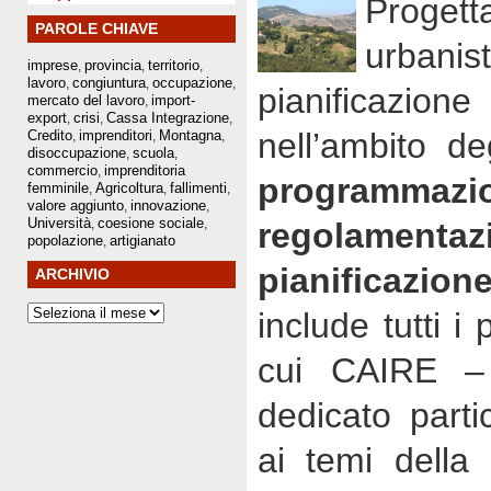
Progett
PAROLE CHIAVE
urba
imprese
provincia
territorio
,
,
,
lavoro
congiuntura
occupazione
,
,
,
pianificazio
mercato del lavoro
import-
,
export
crisi
Cassa Integrazione
,
,
,
nell’ambito d
Credito
imprenditori
Montagna
,
,
,
disoccupazione
scuola
,
,
commercio
imprenditoria
,
programmazi
femminile
Agricoltura
fallimenti
,
,
,
valore aggiunto
innovazione
,
,
Università
coesione sociale
,
,
regolamen
popolazione
artigianato
,
pianificazion
ARCHIVIO
include tutti i 
cui CAIRE – 
dedicato parti
ai temi della