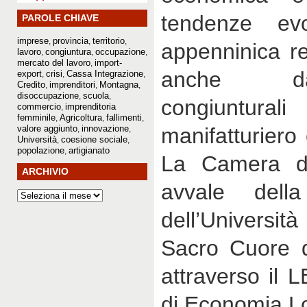
tendenze evol
PAROLE CHIAVE
imprese
provincia
territorio
,
,
,
appenninica r
lavoro
congiuntura
occupazione
,
,
,
mercato del lavoro
import-
,
anche da
export
crisi
Cassa Integrazione
,
,
,
Credito
imprenditori
Montagna
,
,
,
disoccupazione
scuola
,
,
congiuntura
commercio
imprenditoria
,
femminile
Agricoltura
fallimenti
,
,
,
valore aggiunto
innovazione
manifatturiero
,
,
Università
coesione sociale
,
,
popolazione
artigianato
,
La Camera d
ARCHIVIO
avvale della
dell’Universi
Sacro Cuore d
attraverso il L
di Economia L