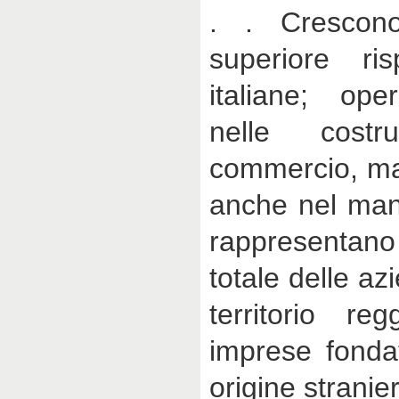
. . Crescon
superiore ri
italiane; ope
nelle cost
commercio, m
anche nel mani
rappresentan
totale delle az
territorio re
imprese fondat
origine stranier