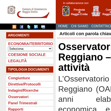
HOME
CHI SIAMO
CONTATTAC
Articoli con parola chia
ARGOMENTI
Osservator
ECONOMIA/TERRITORIO
Reggiano – 
COESIONE SOCIALE
LEGALITÀ
attività
TIPOLOGIA DOCUMENTI
L’Osservato
Congiunture
Direttive/Protocolli
Reggiano (OAR
Indagini/Ricerche
Osservatori
anni elabo
Panel Trimestrali
economica e
Rapporti