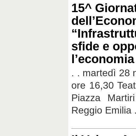
15^ Giorna
dell’Econo
“Infrastrutt
sfide e opp
l’economia
. . martedì 28
ore 16,30 Teat
Piazza Martir
Reggio Emilia 