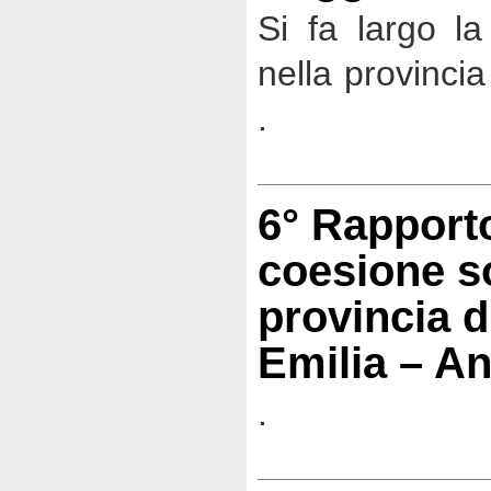
Si fa largo l
nella provinci
.
6° Rapporto
coesione so
provincia d
Emilia – A
.