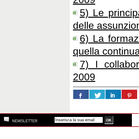
5) Le principa
delle assunzio
6) La formaz
quella continu
7) I collabo
2009
NEWSLETTER