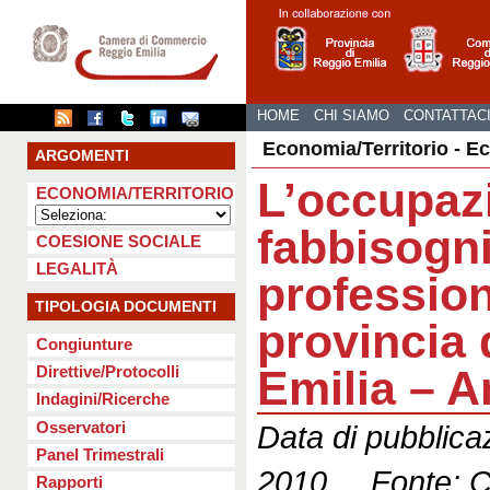
HOME
CHI SIAMO
CONTATTAC
Economia/Territorio - E
ARGOMENTI
L’occupazi
ECONOMIA/TERRITORIO
fabbisogn
COESIONE SOCIALE
LEGALITÀ
profession
TIPOLOGIA DOCUMENTI
provincia 
Congiunture
Emilia – 
Direttive/Protocolli
Indagini/Ricerche
Osservatori
Data di pubblica
Panel Trimestrali
2010 Fonte: C
Rapporti