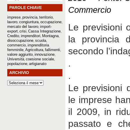
Commercio
PAROLE CHIAVE
imprese
provincia
territorio
,
,
,
lavoro
congiuntura
occupazione
,
,
,
Le previsioni 
mercato del lavoro
import-
,
export
crisi
Cassa Integrazione
,
,
,
Credito
imprenditori
Montagna
,
,
,
la provincia 
disoccupazione
scuola
,
,
commercio
imprenditoria
,
secondo l’inda
femminile
Agricoltura
fallimenti
,
,
,
valore aggiunto
innovazione
,
,
Università
coesione sociale
,
,
.
popolazione
artigianato
,
.
ARCHIVIO
Le previsioni 
le imprese han
il 2009, in rid
passato e ch