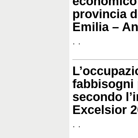
economico 
provincia d
Emilia – A
. .
L’occupazio
fabbisogni 
secondo l’
Excelsior 
. .