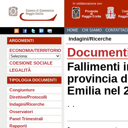
HOME
CHI SIAMO
CONTATTAC
Indagini/Ricerche
ARGOMENTI
Document
ECONOMIA/TERRITORIO
Fallimenti i
COESIONE SOCIALE
LEGALITÀ
provincia d
TIPOLOGIA DOCUMENTI
Emilia nel 
Congiunture
Direttive/Protocolli
. .
Indagini/Ricerche
Osservatori
Panel Trimestrali
Rapporti