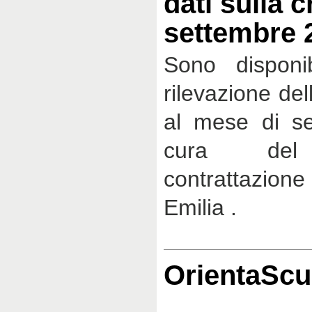
dati sulla c
settembre 
Sono disponib
rilevazione del
al mese di s
cura del 
contrattazion
Emilia .
OrientaScu
. .