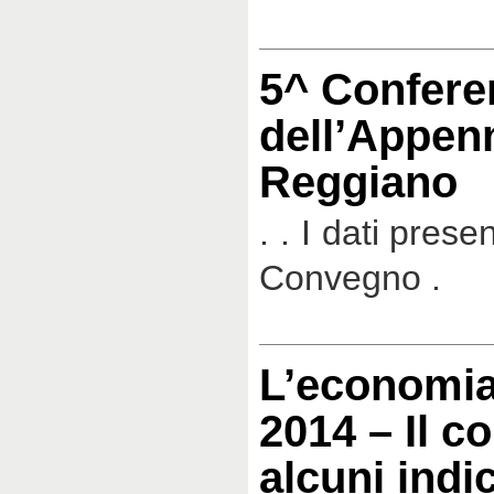
5^ Confere
dell’Appen
Reggiano
. . I dati prese
Convegno .
L’economia
2014 – Il c
alcuni indi