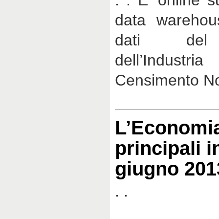
. . E’ online su
data warehou
dati del
dell’Industr
Censimento No
L’Economia
principali i
giugno 201
. .