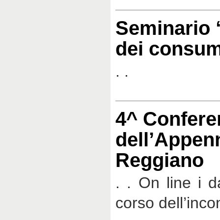
Seminario 
dei consum
. .
4^ Confere
dell’Appen
Reggiano
. . On line i d
corso dell’inco