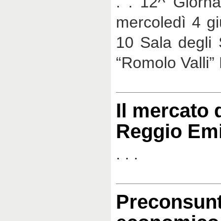
. . 12^ Giorna
mercoledì 4 g
10 Sala degli 
“Romolo Valli”
Il mercato 
Reggio Emi
. . .
Preconsunt