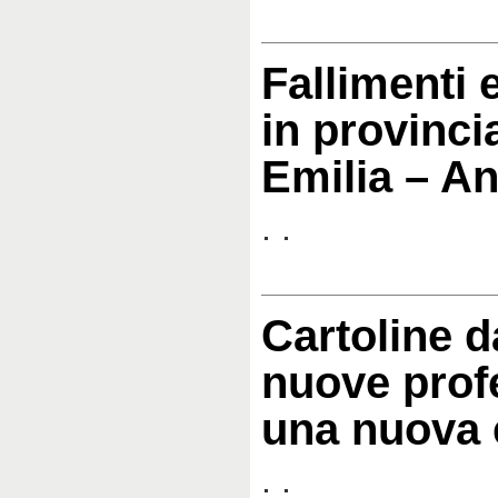
Fallimenti 
in provinci
Emilia – A
. .
Cartoline d
nuove prof
una nuova
. .