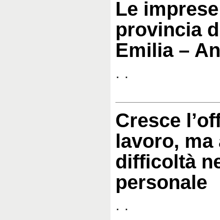
Le imprese 
provincia d
Emilia – A
. .
Cresce l’off
lavoro, ma
difficoltà n
personale
. .