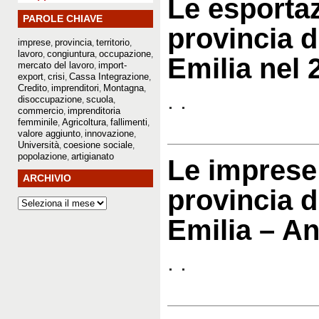
Le esportaz
PAROLE CHIAVE
provincia d
imprese
provincia
territorio
,
,
,
lavoro
congiuntura
occupazione
,
,
,
Emilia nel 
mercato del lavoro
import-
,
export
crisi
Cassa Integrazione
,
,
,
Credito
imprenditori
Montagna
,
,
,
. .
disoccupazione
scuola
,
,
commercio
imprenditoria
,
femminile
Agricoltura
fallimenti
,
,
,
valore aggiunto
innovazione
,
,
Università
coesione sociale
,
,
popolazione
artigianato
,
Le imprese 
ARCHIVIO
provincia d
Emilia – A
. .