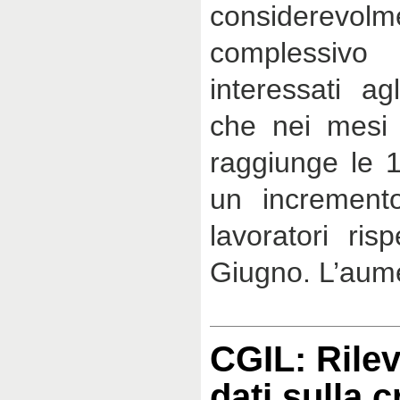
considerevol
complessivo 
interessati ag
che nei mesi 
raggiunge le 1
un incremento
lavoratori ris
Giugno. L’aum
CGIL: Rilev
dati sulla c