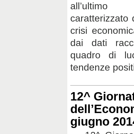
all’ulti
caratterizzato d
crisi economic
dai dati rac
quadro di lu
tendenze posit
12^ Giorna
dell’Econo
giugno 201