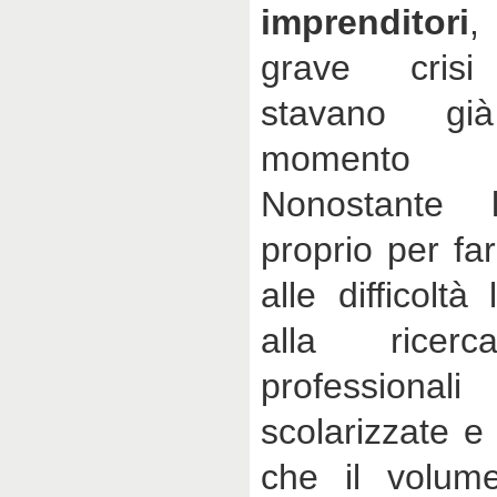
imprenditori
,
grave crisi 
stavano gi
momento de
Nonostante l
proprio per fa
alle difficolt
alla ricer
professiona
scolarizzate 
che il volum