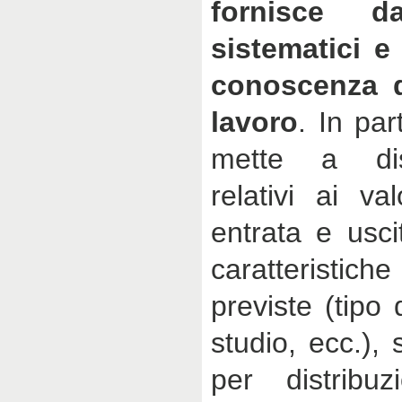
fornisce da
sistematici e 
conoscenza d
lavoro
. In par
mette a dis
relativi ai va
entrata e usci
caratteristich
previste (tipo d
studio, ecc.), 
per distribuz