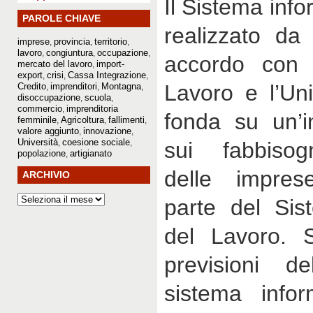
Il Sistema info
PAROLE CHIAVE
realizzato da
imprese
provincia
territorio
,
,
,
lavoro
congiuntura
occupazione
,
,
,
accordo con i
mercato del lavoro
import-
,
export
crisi
Cassa Integrazione
,
,
,
Lavoro e l’Un
Credito
imprenditori
Montagna
,
,
,
disoccupazione
scuola
,
,
commercio
imprenditoria
,
fonda su un’i
femminile
Agricoltura
fallimenti
,
,
,
valore aggiunto
innovazione
,
,
Università
coesione sociale
,
,
sui fabbisogn
popolazione
artigianato
,
delle impres
ARCHIVIO
parte del Sis
del Lavoro.
previsioni de
sistema infor