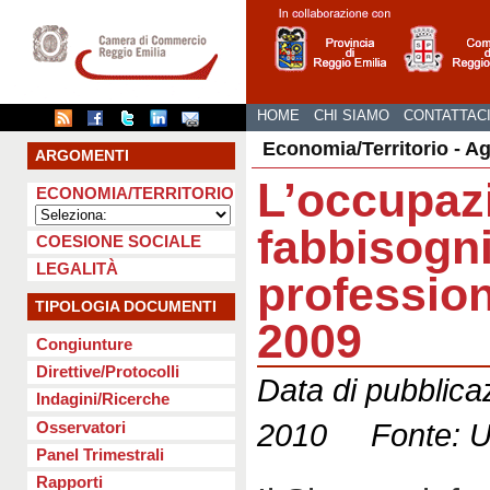
HOME
CHI SIAMO
CONTATTAC
Economia/Territorio - A
ARGOMENTI
L’occupazi
ECONOMIA/TERRITORIO
fabbisogn
COESIONE SOCIALE
LEGALITÀ
professiona
TIPOLOGIA DOCUMENTI
2009
Congiunture
Direttive/Protocolli
Data di pubblica
Indagini/Ricerche
2010 Fonte: Uf
Osservatori
Panel Trimestrali
Rapporti