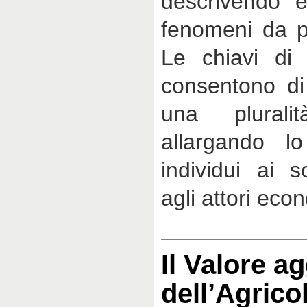
descrivendo e
fenomeni da pi
Le chiavi di 
consentono di
una plurali
allargando l
individui ai s
agli attori eco
Il Valore a
dell’Agrico