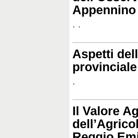
Appennino
. .
Aspetti de
provinciale
.
Il Valore A
dell’Agrico
Reggio Emi