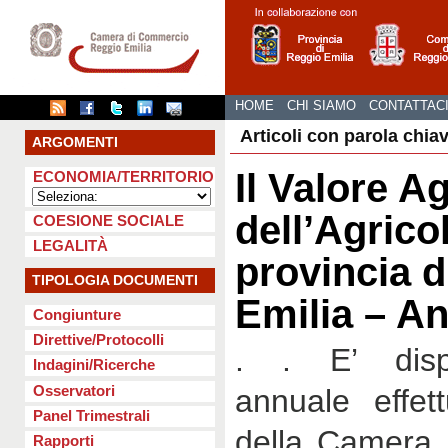
HOME
CHI SIAMO
CONTATTAC
Articoli con parola chia
ARGOMENTI
Il Valore A
ECONOMIA/TERRITORIO
dell’Agricol
COESIONE SOCIALE
LEGALITÀ
provincia d
TIPOLOGIA DOCUMENTI
Emilia – A
Congiunture
Direttive/Protocolli
. . E’ dispon
Indagini/Ricerche
Osservatori
annuale effet
Panel Trimestrali
della Camera 
Rapporti