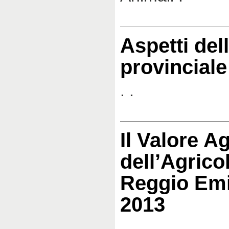
Aspetti de
provincial
. .
Il Valore A
dell’Agrico
Reggio Emi
2013
. .