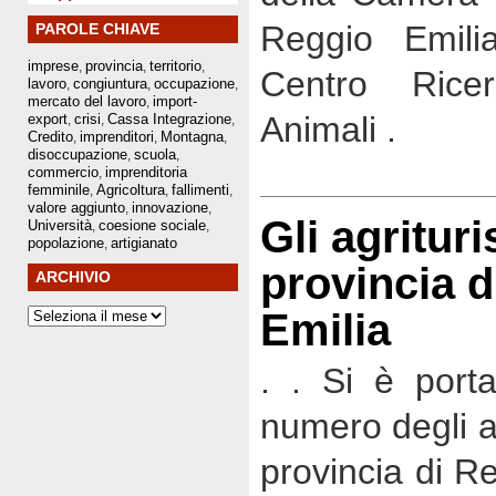
Reggio Emil
PAROLE CHIAVE
imprese
provincia
territorio
,
,
,
Centro Ricer
lavoro
congiuntura
occupazione
,
,
,
mercato del lavoro
import-
,
Animali .
export
crisi
Cassa Integrazione
,
,
,
Credito
imprenditori
Montagna
,
,
,
disoccupazione
scuola
,
,
commercio
imprenditoria
,
femminile
Agricoltura
fallimenti
,
,
,
valore aggiunto
innovazione
,
,
Gli agrituri
Università
coesione sociale
,
,
popolazione
artigianato
,
provincia d
ARCHIVIO
Emilia
. . Si è porta
numero degli ag
provincia di Re