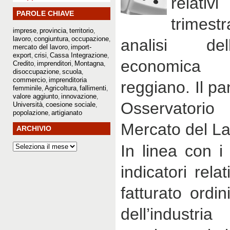
relat
PAROLE CHIAVE
trimestr
imprese
provincia
territorio
,
,
,
lavoro
congiuntura
occupazione
,
,
,
analisi del
mercato del lavoro
import-
,
export
crisi
Cassa Integrazione
,
,
,
economica d
Credito
imprenditori
Montagna
,
,
,
disoccupazione
scuola
,
,
commercio
imprenditoria
,
reggiano. Il pa
femminile
Agricoltura
fallimenti
,
,
,
valore aggiunto
innovazione
,
,
Osservatori
Università
coesione sociale
,
,
popolazione
artigianato
,
Mercato del La
ARCHIVIO
In linea con i 
indicatori rela
fatturato ordi
dell’industri