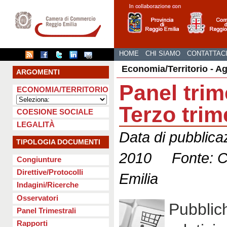
HOME
CHI SIAMO
CONTATTAC
Economia/Territorio - A
ARGOMENTI
Panel trim
ECONOMIA/TERRITORIO
Terzo trim
COESIONE SOCIALE
LEGALITÀ
Data di pubblic
TIPOLOGIA DOCUMENTI
2010 Fonte: CC
Congiunture
Direttive/Protocolli
Emilia
Indagini/Ricerche
Osservatori
Pubbli
Panel Trimestrali
Rapporti