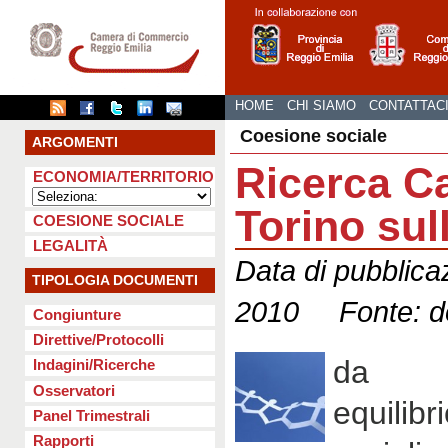
HOME
CHI SIAMO
CONTATTAC
Coesione sociale
ARGOMENTI
Ricerca Ca
ECONOMIA/TERRITORIO
Torino sul
COESIONE SOCIALE
LEGALITÀ
Data di pubblica
TIPOLOGIA DOCUMENTI
2010 Fonte: dot
Congiunture
Direttive/Protocolli
da “
Indagini/Ricerche
Osservatori
equilibr
Panel Trimestrali
Rapporti