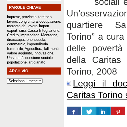
sociali 
PAROLE CHIAVE
Un’osservazio
imprese
provincia
territorio
,
,
,
lavoro
congiuntura
occupazione
,
,
,
quartiere S
mercato del lavoro
import-
,
export
crisi
Cassa Integrazione
,
,
,
Torino” a cura
Credito
imprenditori
Montagna
,
,
,
disoccupazione
scuola
,
,
commercio
imprenditoria
,
delle povertà
femminile
Agricoltura
fallimenti
,
,
,
valore aggiunto
innovazione
,
,
della Caritas
Università
coesione sociale
,
,
popolazione
artigianato
,
Torino, 2008
ARCHIVIO
Leggi il do
Caritas Torino 