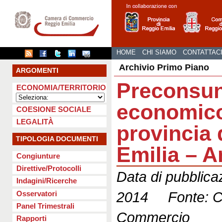
HOME
CHI SIAMO
CONTATTAC
Archivio Primo Piano
ARGOMENTI
Preconsun
ECONOMIA/TERRITORIO
economico
COESIONE SOCIALE
LEGALITÀ
provincia 
TIPOLOGIA DOCUMENTI
Emilia – 
Congiunture
Direttive/Protocolli
Data di pubblica
Indagini/Ricerche
2014 Fonte: C
Osservatori
Panel Trimestrali
Commercio
Rapporti