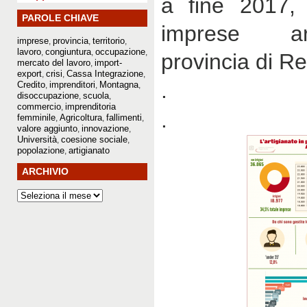
a fine 2017, 
PAROLE CHIAVE
imprese ar
imprese
provincia
territorio
,
,
,
lavoro
congiuntura
occupazione
,
,
,
provincia di Re
mercato del lavoro
import-
,
export
crisi
Cassa Integrazione
,
,
,
.
Credito
imprenditori
Montagna
,
,
,
disoccupazione
scuola
,
,
commercio
imprenditoria
,
.
femminile
Agricoltura
fallimenti
,
,
,
valore aggiunto
innovazione
,
,
Università
coesione sociale
,
,
popolazione
artigianato
,
ARCHIVIO