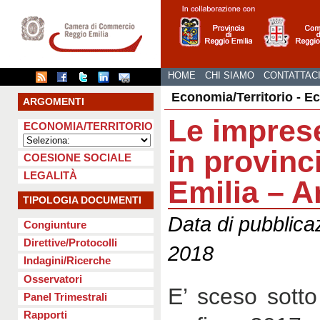
HOME
CHI SIAMO
CONTATTAC
Economia/Territorio - E
ARGOMENTI
Le imprese
ECONOMIA/TERRITORIO
in provinc
COESIONE SOCIALE
LEGALITÀ
Emilia – 
TIPOLOGIA DOCUMENTI
Data di pubblica
Congiunture
Direttive/Protocolli
2018
Indagini/Ricerche
Osservatori
E’ sceso sotto
Panel Trimestrali
Rapporti