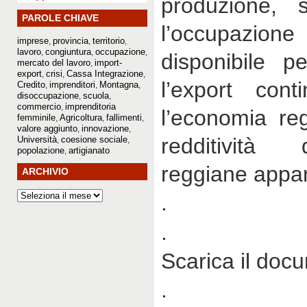
produzione, 
PAROLE CHIAVE
l’occupazion
imprese
provincia
territorio
,
,
,
lavoro
congiuntura
occupazione
,
,
,
disponibile p
mercato del lavoro
import-
,
export
crisi
Cassa Integrazione
,
,
,
l’export cont
Credito
imprenditori
Montagna
,
,
,
disoccupazione
scuola
,
,
commercio
imprenditoria
,
l’economia re
femminile
Agricoltura
fallimenti
,
,
,
valore aggiunto
innovazione
,
,
redditività
Università
coesione sociale
,
,
popolazione
artigianato
,
reggiane appar
ARCHIVIO
.
.
Scarica il doc
.