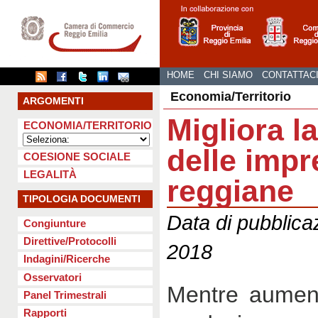
HOME
CHI SIAMO
CONTATTAC
Economia/Territorio
ARGOMENTI
Migliora la
ECONOMIA/TERRITORIO
delle impr
COESIONE SOCIALE
LEGALITÀ
reggiane
TIPOLOGIA DOCUMENTI
Data di pubblica
Congiunture
Direttive/Protocolli
2018
Indagini/Ricerche
Osservatori
Mentre aumenta
Panel Trimestrali
Rapporti