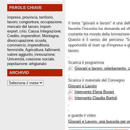
PAROLE CHIAVE
imprese
provincia
territorio
,
,
,
lavoro
congiuntura
occupazione
,
,
,
Il tema “giovani e lavoro” è una del
mercato del lavoro
import-
,
favorire l’incontro tra domanda ed of
export
crisi
Cassa Integrazione
,
,
,
costante tra mondo della formazione e
Credito
imprenditori
Montagna
,
,
,
Questo è il senso del percorso “S
disoccupazione
scuola
,
,
commercio
imprenditoria
opportunità di start up d’impresa e g
,
femminile
Agricoltura
fallimenti
,
,
,
lavoro.
valore aggiunto
innovazione
,
,
.
Università
coesione sociale
,
,
Scarica il programma
popolazione
artigianato
,
Giovani e lavoro: orientamento, 
ARCHIVIO
.
Scarica il materiale del Convegno
Giovani e Lavoro
Intervento Elena Burani
Intervento Claudia Bartoli
.
.
e guarda il video
Giovani e Lavoro: una bussola per or