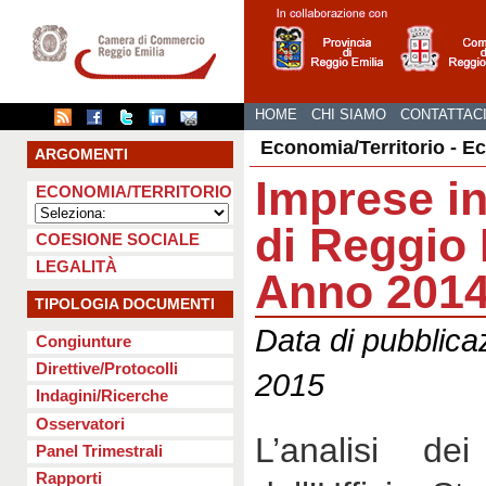
HOME
CHI SIAMO
CONTATTAC
Economia/Territorio - E
ARGOMENTI
Imprese in
ECONOMIA/TERRITORIO
di Reggio 
COESIONE SOCIALE
LEGALITÀ
Anno 201
TIPOLOGIA DOCUMENTI
Data di pubblica
Congiunture
Direttive/Protocolli
2015
Indagini/Ricerche
Osservatori
L’analisi d
Panel Trimestrali
Rapporti