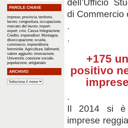
dell’Ufficio S
PAROLE CHIAVE
di Commercio d
imprese
provincia
territorio
,
,
,
lavoro
congiuntura
occupazione
,
,
,
.
mercato del lavoro
import-
,
export
crisi
Cassa Integrazione
,
,
,
.
Credito
imprenditori
Montagna
,
,
,
disoccupazione
scuola
,
,
commercio
imprenditoria
,
femminile
Agricoltura
fallimenti
,
,
,
valore aggiunto
innovazione
,
,
+175 un
Università
coesione sociale
,
,
popolazione
artigianato
,
positivo ne
ARCHIVIO
imprese
.
Il 2014 si è
imprese reggia