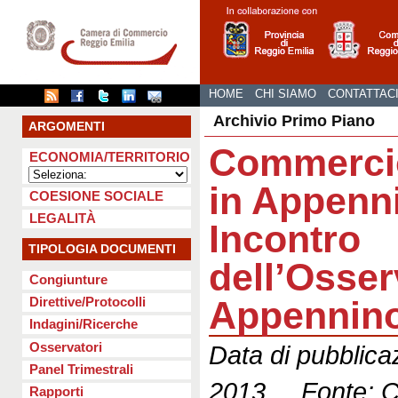
HOME
CHI SIAMO
CONTATTAC
Archivio Primo Piano
ARGOMENTI
Commerci
ECONOMIA/TERRITORIO
in Appenn
COESIONE SOCIALE
LEGALITÀ
Incontro
TIPOLOGIA DOCUMENTI
dell’Osser
Congiunture
Appennin
Direttive/Protocolli
Indagini/Ricerche
Osservatori
Data di pubblica
Panel Trimestrali
2013 Fonte: C
Rapporti