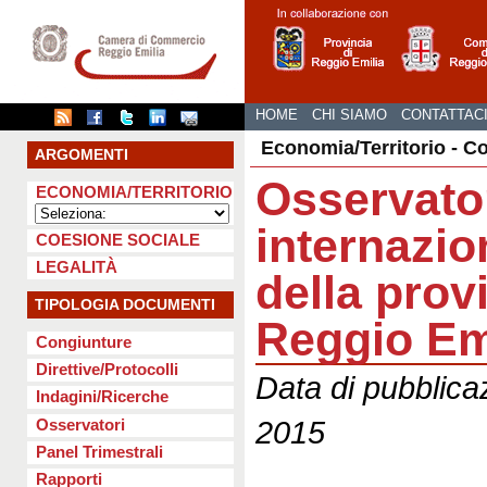
HOME
CHI SIAMO
CONTATTAC
Economia/Territorio - 
ARGOMENTI
Osservato
ECONOMIA/TERRITORIO
internazio
COESIONE SOCIALE
LEGALITÀ
della prov
TIPOLOGIA DOCUMENTI
Reggio Em
Congiunture
Direttive/Protocolli
Data di pubblica
Indagini/Ricerche
2015
Osservatori
Panel Trimestrali
Rapporti