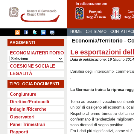
HOME
CHI SIAMO
CONTATTAC
Economia/Territorio - 
ARGOMENTI
Le esportazioni del
ECONOMIA/TERRITORIO
Data di pubblicazione: 19 Giugno 2014
COESIONE SOCIALE
L’analisi degli interscambi commercia
LEGALITÀ
.
.
TIPOLOGIA DOCUMENTI
La Germania traina la ripresa regg
Congiunture
Direttive/Protocolli
Torna ad essere il vecchio continente
un po’ di ossigeno all’economia local
Indagini/Ricerche
Rispetto al primo trimestre dell’anno
Osservatori
confermano il tendenziale miglioramen
Panel Trimestrali
sono ritornati di segno positivo.
Fra i dati più significativi, come si 
Rapporti