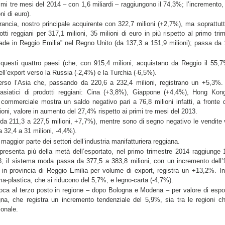
imi tre mesi del 2014 – con 1,6 miliardi – raggiungono il 74,3%; l’incremento, 
ni di euro).
 Francia, nostro principale acquirente con 322,7 milioni (+2,7%), ma sopratt
ti reggiani per 317,1 milioni, 35 milioni di euro in più rispetto al primo tri
de in Reggio Emilia” nel Regno Unito (da 137,3 a 151,9 milioni); passa da 1
in questi quattro paesi (che, con 915,4 milioni, acquistano da Reggio il 55
ell’export verso la Russia (-2,4%) e la Turchia (-6,5%).
erso l’Asia che, passando da 220,6 a 232,4 milioni, registrano un +5,3%. S
i asiatici di prodotti reggiani: Cina (+3,8%), Giappone (+4,4%), Hong Kon
 commerciale mostra un saldo negativo pari a 76,8 milioni infatti, a fronte d
oni, valore in aumento del 27,4% rispetto ai primi tre mesi del 2013.
 (da 211,3 a 227,5 milioni, +7,7%), mentre sono di segno negativo le vendite 
a 32,4 a 31 milioni, -4,4%).
aggior parte dei settori dell’industria manifatturiera reggiana.
resenta più della metà dell’esportato, nel primo trimestre 2014 raggiunge 1,
13; il sistema moda passa da 377,5 a 383,8 milioni, con un incremento dell
o in provincia di Reggio Emilia per volume di export, registra un +13,2%. I
mma-plastica, che si riducono del 5,7%, e legno-carta (-4,7%).
loca al terzo posto in regione – dopo Bologna e Modena – per valore di espor
na, che registra un incremento tendenziale del 5,9%, sia tra le regioni ch
ionale.