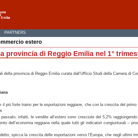
I
PARTNERS
Commercio estero
la provincia di Reggio Emilia nel 1° trime
li della provincia di Reggio Emilia curata dall’Ufficio Studi della Camera di C
iana
 il più forte traino per le esportazioni reggiane, che con la crescita del primo
e.
 passato, infatti, le vendite all’estero sono cresciute del 5,2% raggiungendo i 
to dell’economia reggiana nella quale tutti gli indicatori congiunturali – prod
è detto, spicca la crescita delle esportazioni verso l’Europa, che negli ultimi 