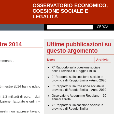
OSSERVATORIO ECONOMICO,
COESIONE SOCIALE E
LEGALITÀ
stre 2014
Ultime pubblicazioni su
questo argomento
News
Archivio
ommercio .
X° Rapporto sulla coesione sociale
della Provincia di Reggio Emilia
9° Rapporto sulla coesione sociale in
provincia di Reggio Emilia – Anno 2020
8° Rapporto sulla Coesione sociale in
 trimestre 2014 hanno ridato
provincia di Reggio Emilia – Anno 2019
Osservatorio Appennino Reggiano – 10
2,2 miliardi di euro. I dati
anni di attività
uzione, fatturato e ordini –
7° Rapporto sulla coesione sociale in
provincia di Reggio Emilia
trimestri non rappresentavano