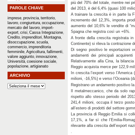
più del 70% del totale, mentre nei pr
PAROLE CHIAVE
del 2013, è del 6,4% (quasi 100 milio
A trainare la crescita è in parte la
imprese
provincia
territorio
,
,
,
incremento del 12,3%, importa prodot
lavoro
congiuntura
occupazione
,
,
,
aumento del 10,6% le vendite di “ma
mercato del lavoro
import-
,
Spagna che registra così un +6%.
export
crisi
Cassa Integrazione
,
,
,
Credito
imprenditori
Montagna
,
,
,
A fronte della crescita registrata 
disoccupazione
scuola
,
,
Continente) si rileva la contrazione d
commercio
imprenditoria
,
Di segno positivo le esportazioni v
femminile
Agricoltura
fallimenti
,
,
,
andamenti dei principali acquirent
valore aggiunto
innovazione
,
,
Relativamente alla Cina, la bilancia
Università
coesione sociale
,
,
popolazione
artigianato
,
Reggio acquista merce per 122,9 mili
In crescita l’export verso l’America
ARCHIVIO
milioni, -16,5%) e verso l’Oceania (d
Registrano un andamento positivo la m
Il metalmeccanico, che da solo rapp
rispetto allo stesso periodo del 20
241,4 milioni, occupa il terzo post
all’estero di prodotti del settore go
La provincia di Reggio Emilia si col
17,1%, a far sì che l’Emilia-Romag
rilevante alla crescita dell’export naz
.