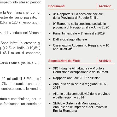
rispetto allo stesso periodo
Documenti
Archivio
utto la Germania che, con un
X° Rapporto sulla coesione sociale
mestre dell’anno passato. In
della Provincia di Reggio Emilia
16,7 a 123,7 l’esportato in
9° Rapporto sulla coesione sociale in
provincia di Reggio Emilia – Anno 2020
,7% del venduto nel Vecchio
Panel trimestrale – 1° trimestre 2019
Dall’arcipelago alla rete
ono infatti in crescita gli
Osservatorio Appennino Reggiano – 10
g (+2,3) e India (+19,8%).
anni di attività
i 46,1 milioni di esportato,
Segnalazioni dal Web
Archivio
verso l’Africa (da 94 a 78,5
XIX Indagine AlmaLaurea – Profilo e
Condizione occupazionale dei laureati
Rapporto annuale 2017 dell’Istat
12 miliardi, il 5,2% in più
’1,7%. Il ceramico che, con
Annuario della scuola reggiana 2016-
2017
n controtendenza le vendite
Atlante della competitività delle province
e delle regioni – 2014
tato e contribuisce, per un
SMAIL – Sistema di Monitoraggio
e forniscono un contributo
Annuale delle Imprese e del Lavoro in
Emilia-Romagna