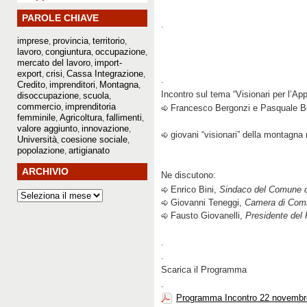
PAROLE CHIAVE
.
imprese
provincia
territorio
,
,
,
lavoro
congiuntura
occupazione
,
,
,
mercato del lavoro
import-
,
export
crisi
Cassa Integrazione
,
,
,
.
Credito
imprenditori
Montagna
,
,
,
Incontro sul tema “Visionari per l’A
disoccupazione
scuola
,
,
commercio
imprenditoria
,
Francesco Bergonzi e Pasquale B
femminile
Agricoltura
fallimenti
,
,
,
valore aggiunto
innovazione
,
,
giovani “visionari” della montagna
Università
coesione sociale
,
,
popolazione
artigianato
,
ARCHIVIO
Ne discutono:
Enrico Bini,
Sindaco del Comune d
Giovanni Teneggi,
Camera di Comm
Fausto Giovanelli,
Presidente del
.
.
Scarica il Programma
.
Programma Incontro 22 novembr