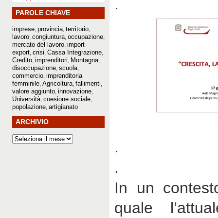
.
PAROLE CHIAVE
imprese
provincia
territorio
,
,
,
lavoro
congiuntura
occupazione
,
,
,
mercato del lavoro
import-
,
export
crisi
Cassa Integrazione
,
,
,
Credito
imprenditori
Montagna
,
,
,
disoccupazione
scuola
,
,
commercio
imprenditoria
,
femminile
Agricoltura
fallimenti
,
,
,
valore aggiunto
innovazione
,
,
Università
coesione sociale
,
,
popolazione
artigianato
,
ARCHIVIO
.
.
In un contesto
quale l’attua