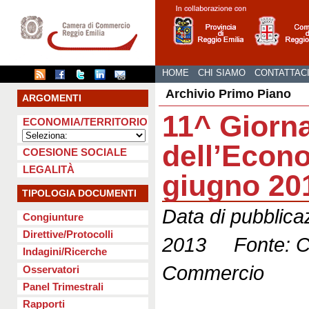
HOME
CHI SIAMO
CONTATTAC
Archivio Primo Piano
ARGOMENTI
11^ Giorn
ECONOMIA/TERRITORIO
dell’Econ
COESIONE SOCIALE
LEGALITÀ
giugno 20
TIPOLOGIA DOCUMENTI
Data di pubblica
Congiunture
Direttive/Protocolli
2013 Fonte: C
Indagini/Ricerche
Commercio
Osservatori
Panel Trimestrali
Rapporti