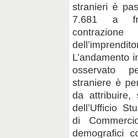
stranieri è pa
7.681 a f
contrazi
dell’imprendi
L’andamento i
osservato p
straniere è pe
da attribuire,
dell’Ufficio S
di Commercio
demografici c