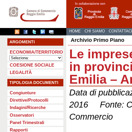
HOME
CHI SIAMO
CONTATTAC
Archivio Primo Piano
ARGOMENTI
Le imprese
ECONOMIA/TERRITORIO
in provinc
COESIONE SOCIALE
LEGALITÀ
Emilia – 
TIPOLOGIA DOCUMENTI
Data di pubblica
Congiunture
Direttive/Protocolli
2016 Fonte: C
Indagini/Ricerche
Commercio
Osservatori
Panel Trimestrali
Rapporti