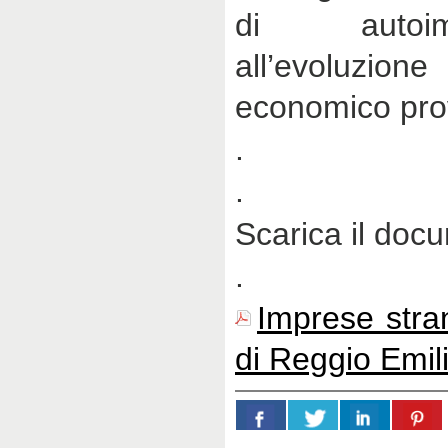
di autoi
all’evoluzi
economico prov
.
.
Scarica il doc
.
Imprese stran
di Reggio Emil