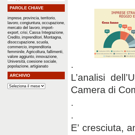
PAROLE CHIAVE
imprese
provincia
territorio
,
,
,
lavoro
congiuntura
occupazione
,
,
,
mercato del lavoro
import-
,
export
crisi
Cassa Integrazione
,
,
,
Credito
imprenditori
Montagna
,
,
,
disoccupazione
scuola
,
,
commercio
imprenditoria
,
femminile
Agricoltura
fallimenti
,
,
,
valore aggiunto
innovazione
,
,
Università
coesione sociale
.
,
,
popolazione
artigianato
,
L’analisi dell’
ARCHIVIO
Camera di Co
.
.
E’ cresciuta, 