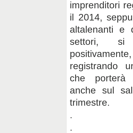
imprenditori r
il 2014, sepp
altalenanti e d
settori, s
positivamente, 
registrando u
che porterà ri
anche sul sa
trimestre.
.
.