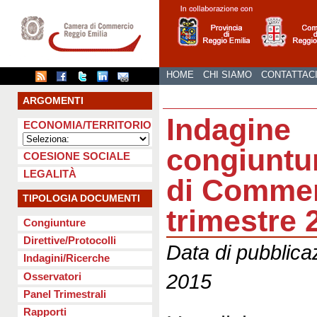
HOME
CHI SIAMO
CONTATTAC
ARGOMENTI
Indagine
ECONOMIA/TERRITORIO
congiuntu
COESIONE SOCIALE
LEGALITÀ
di Commer
TIPOLOGIA DOCUMENTI
trimestre 
Congiunture
Direttive/Protocolli
Data di pubblica
Indagini/Ricerche
2015
Osservatori
Panel Trimestrali
Rapporti