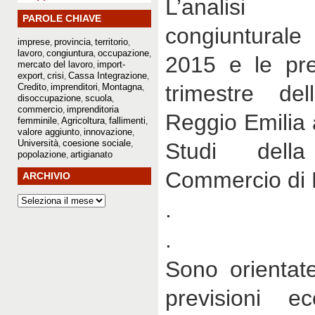
L’analisi d
PAROLE CHIAVE
congiunturale 
imprese
provincia
territorio
,
,
,
lavoro
congiuntura
occupazione
,
,
,
2015 e le prev
mercato del lavoro
import-
,
export
crisi
Cassa Integrazione
,
,
,
trimestre del
Credito
imprenditori
Montagna
,
,
,
disoccupazione
scuola
,
,
commercio
imprenditoria
,
Reggio Emilia a
femminile
Agricoltura
fallimenti
,
,
,
valore aggiunto
innovazione
,
,
Università
coesione sociale
,
,
Studi del
popolazione
artigianato
,
Commercio di 
ARCHIVIO
.
.
Sono orientate
previsioni e