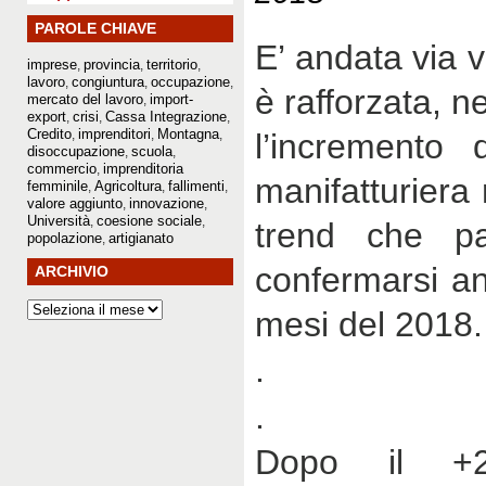
PAROLE CHIAVE
E’ andata via 
imprese
provincia
territorio
,
,
,
lavoro
congiuntura
occupazione
,
,
,
è rafforzata, n
mercato del lavoro
import-
,
export
crisi
Cassa Integrazione
,
,
,
Credito
imprenditori
Montagna
,
,
,
l’incremento 
disoccupazione
scuola
,
,
commercio
imprenditoria
,
manifatturiera
femminile
Agricoltura
fallimenti
,
,
,
valore aggiunto
innovazione
,
,
Università
coesione sociale
,
,
trend che pa
popolazione
artigianato
,
confermarsi an
ARCHIVIO
mesi del 2018.
.
.
Dopo il +2,