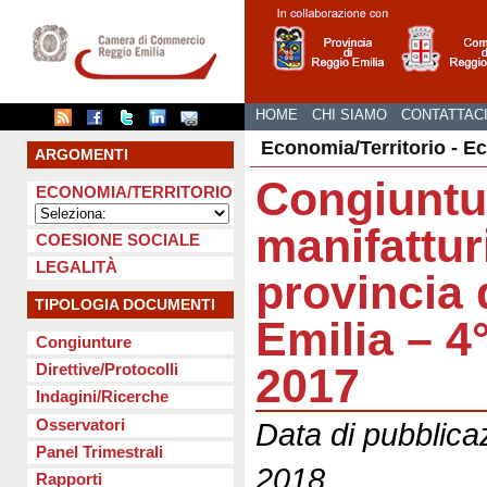
HOME
CHI SIAMO
CONTATTAC
Economia/Territorio - E
ARGOMENTI
Congiuntu
ECONOMIA/TERRITORIO
manifattur
COESIONE SOCIALE
LEGALITÀ
provincia 
TIPOLOGIA DOCUMENTI
Emilia – 4
Congiunture
2017
Direttive/Protocolli
Indagini/Ricerche
Osservatori
Data di pubblica
Panel Trimestrali
2018
Rapporti