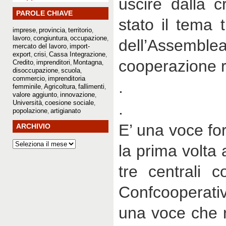
uscire dalla c
PAROLE CHIAVE
stato il tema 
imprese
provincia
territorio
,
,
,
lavoro
congiuntura
occupazione
,
,
,
dell’Assemble
mercato del lavoro
import-
,
export
crisi
Cassa Integrazione
,
,
,
cooperazione 
Credito
imprenditori
Montagna
,
,
,
disoccupazione
scuola
,
,
commercio
imprenditoria
,
.
femminile
Agricoltura
fallimenti
,
,
,
valore aggiunto
innovazione
,
,
Università
coesione sociale
,
,
.
popolazione
artigianato
,
E’ una voce fo
ARCHIVIO
la prima volta
tre centrali c
Confcooperati
una voce che r