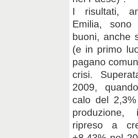
I risultati,
Emilia, sono i
buoni, anche s
(e in primo luo
pagano comunqu
crisi. Superat
2009, quando
calo del 2,3% 
produzione, 
ripreso a cr
+8,43% nel 200