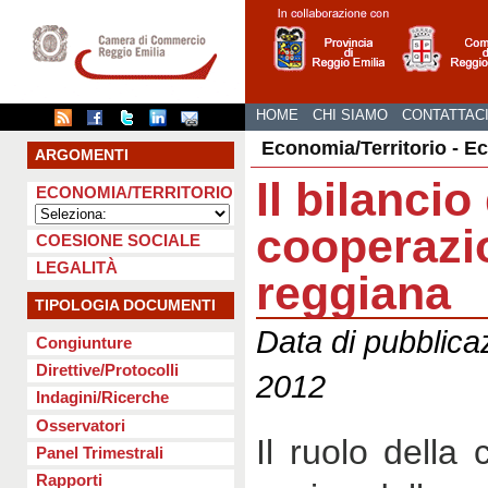
HOME
CHI SIAMO
CONTATTAC
Economia/Territorio - E
ARGOMENTI
Il bilancio
ECONOMIA/TERRITORIO
cooperazi
COESIONE SOCIALE
LEGALITÀ
reggiana
TIPOLOGIA DOCUMENTI
Data di pubblica
Congiunture
Direttive/Protocolli
2012
Indagini/Ricerche
Osservatori
Il ruolo della
Panel Trimestrali
Rapporti