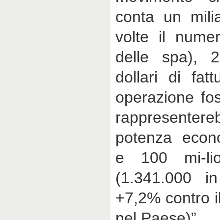
conta un milia
volte il numer
delle spa), 2
dollari di fat
operazione fo
rappresente
potenza econ
e 100 mi-lio
(1.341.000 in
+7,2% contro i
nel Paese)”.