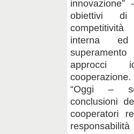
innovazione” 
obiettivi d
competitivit
interna ed
superamento d
approcci id
cooperazione.
“Oggi – s
conclusioni de
cooperatori r
responsabilit