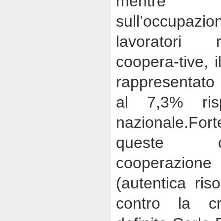
mentre l
sull’occupaz
lavoratori 
coopera-tive, 
rappresentato 
al 7,3% ris
nazionale.F
queste c
cooperazi
(autentica ris
contro la cr