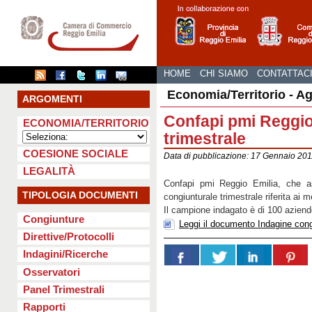
HOME
CHI SIAMO
CONTATTAC
Economia/Territorio - A
ARGOMENTI
Confapi pmi Reggio E
ECONOMIA/TERRITORIO
trimestrale
COESIONE SOCIALE
Data di pubblicazione: 17 Gennaio 2
LEGALITÀ
Confapi pmi Reggio Emilia, che as
TIPOLOGIA DOCUMENTI
congiunturale trimestrale riferita ai 
Il campione indagato è di 100 aziende
Congiunture
Leggi il documento Indagine con
Direttive/Protocolli
Indagini/Ricerche
Osservatori
Panel Trimestrali
Rapporti