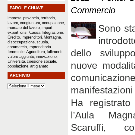
Commercio
PAROLE CHIAVE
imprese
provincia
territorio
,
,
,
lavoro
congiuntura
occupazione
,
,
,
Sono st
mercato del lavoro
import-
,
export
crisi
Cassa Integrazione
,
,
,
Credito
imprenditori
Montagna
,
,
,
introdot
disoccupazione
scuola
,
,
commercio
imprenditoria
,
dello svilup
femminile
Agricoltura
fallimenti
,
,
,
valore aggiunto
innovazione
,
,
Università
coesione sociale
,
,
nuove modalit
popolazione
artigianato
,
comunicazione
ARCHIVIO
manifestazioni
Ha registrato 
l’Aula Mag
Scaruffi, co