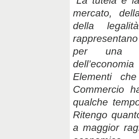
“
La tutela e l
mercato, dell
della legali
rappresentano 
per una s
dell’economi
Elementi ch
Commercio h
qualche tempo
Ritengo quant
a maggior rag