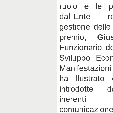
ruolo e le pos
dall’Ente r
gestione delle
premio;
Giu
Funzionario de
Sviluppo Econ
Manifestazion
ha illustrato 
introdotte d
inerent
comunicaz