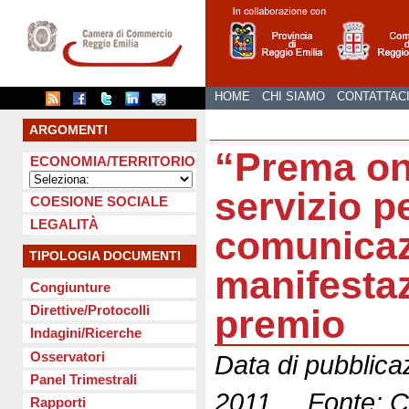
HOME
CHI SIAMO
CONTATTAC
ARGOMENTI
“Prema on 
ECONOMIA/TERRITORIO
servizio pe
COESIONE SOCIALE
LEGALITÀ
comunicaz
TIPOLOGIA DOCUMENTI
manifestaz
Congiunture
premio
Direttive/Protocolli
Indagini/Ricerche
Osservatori
Data di pubblica
Panel Trimestrali
2011 Fonte: C
Rapporti