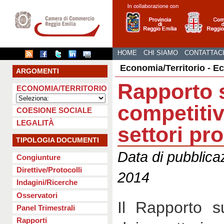
HOME
CHI SIAMO
CONTATTAC
Economia/Territorio - E
ARGOMENTI
Rapporto 
ECONOMIA/TERRITORIO
competitiv
COESIONE SOCIALE
LEGALITÀ
settori pro
TIPOLOGIA DOCUMENTI
Data di pubblica
Congiunture
Direttive/Protocolli
2014
Indagini/Ricerche
Osservatori
Il Rapporto su
Panel Trimestrali
Rapporti