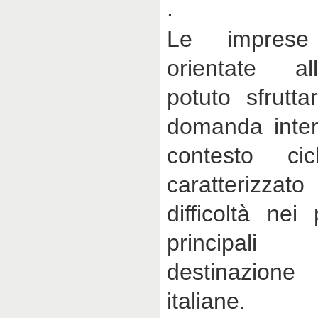
.
Le imprese
orientate al
potuto sfrutta
domanda inter
contesto ci
caratterizza
difficoltà nei
principal
destinazion
italiane.