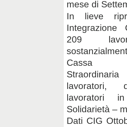
mese di Sette
In lieve ri
Integrazione 
209 lavor
sostanzialme
Cassa In
Straordinar
lavoratori, 
lavoratori i
Solidarietà – 
Dati CIG Ottob