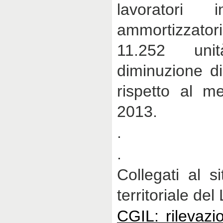
lavoratori i
ammortizzato
11.252 un
diminuzione di
rispetto al m
2013.
.
.
Collegati al s
territoriale del
CGIL: rilevazi