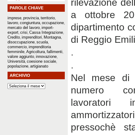
rilevazione del
PAROLE CHIAVE
a ottobre 2
imprese
provincia
territorio
,
,
,
lavoro
congiuntura
occupazione
,
,
,
dipartimento c
mercato del lavoro
import-
,
export
crisi
Cassa Integrazione
,
,
,
di Reggio Emil
Credito
imprenditori
Montagna
,
,
,
disoccupazione
scuola
,
,
commercio
imprenditoria
,
.
femminile
Agricoltura
fallimenti
,
,
,
valore aggiunto
innovazione
,
,
Università
coesione sociale
,
,
.
popolazione
artigianato
,
Nel mese di 
ARCHIVIO
numero com
lavoratori i
ammortizzator
pressochè sta