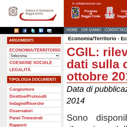
HOME
CHI SIAMO
CONTATTAC
Economia/Territorio - E
ARGOMENTI
CGIL: rile
ECONOMIA/TERRITORIO
dati sulla 
COESIONE SOCIALE
LEGALITÀ
ottobre 20
TIPOLOGIA DOCUMENTI
Data di pubblic
Congiunture
Direttive/Protocolli
2014
Indagini/Ricerche
Osservatori
Sono disponib
Panel Trimestrali
Rapporti