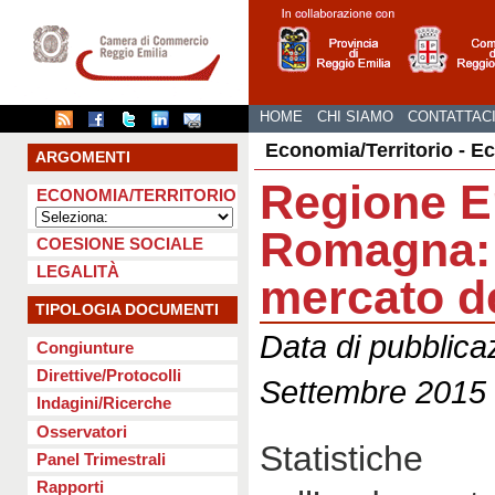
HOME
CHI SIAMO
CONTATTAC
Economia/Territorio - E
ARGOMENTI
Regione E
ECONOMIA/TERRITORIO
Romagna: 
COESIONE SOCIALE
LEGALITÀ
mercato de
TIPOLOGIA DOCUMENTI
Data di pubblica
Congiunture
Direttive/Protocolli
Settembre 2015
Indagini/Ricerche
Osservatori
Statistic
Panel Trimestrali
Rapporti