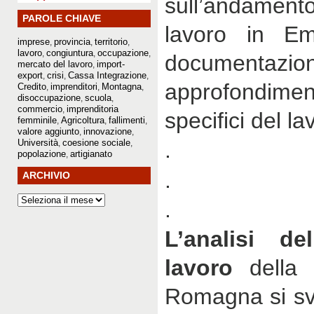
sull’andamento
PAROLE CHIAVE
lavoro in Em
imprese
provincia
territorio
,
,
,
lavoro
congiuntura
occupazione
,
,
,
documen
mercato del lavoro
import-
,
export
crisi
Cassa Integrazione
,
,
,
approfondime
Credito
imprenditori
Montagna
,
,
,
disoccupazione
scuola
,
,
commercio
imprenditoria
,
specifici del la
femminile
Agricoltura
fallimenti
,
,
,
valore aggiunto
innovazione
,
,
Università
coesione sociale
.
,
,
popolazione
artigianato
,
.
ARCHIVIO
.
L’analisi d
lavoro
della
Romagna si sv