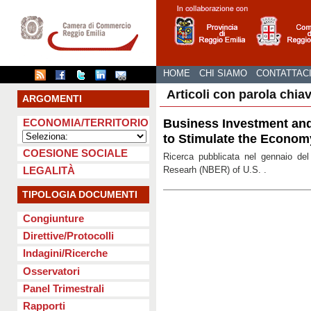
HOME
CHI SIAMO
CONTATTAC
Articoli con parola chia
ARGOMENTI
Business Investment an
ECONOMIA/TERRITORIO
to Stimulate the Econom
COESIONE SOCIALE
Ricerca pubblicata nel gennaio de
Researh (NBER) of U.S. .
LEGALITÀ
TIPOLOGIA DOCUMENTI
Congiunture
Direttive/Protocolli
Indagini/Ricerche
Osservatori
Panel Trimestrali
Rapporti