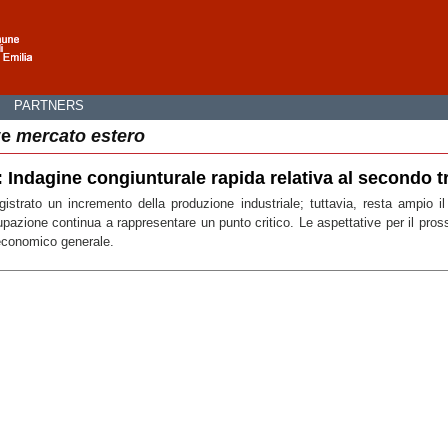
I
PARTNERS
ve
mercato estero
: Indagine congiunturale rapida relativa al secondo 
strato un incremento della produzione industriale; tuttavia, resta ampio il di
upazione continua a rappresentare un punto critico. Le aspettative per il pros
economico generale.