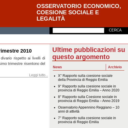
OSSERVATORIO ECONOMICO,
COESIONE SOCIALE E
LEGALITÀ
Ultime pubblicazioni su
trimestre 2010
questo argomento
vario rispetto ai livelli di
simo trimestre risentono del
News
Archivio
Leggi tutto...
X° Rapporto sulla coesione sociale
della Provincia di Reggio Emilia
9° Rapporto sulla coesione sociale in
provincia di Reggio Emilia – Anno 2020
8° Rapporto sulla Coesione sociale in
provincia di Reggio Emilia – Anno 2019
Osservatorio Appennino Reggiano – 10
anni di attività
7° Rapporto sulla coesione sociale in
provincia di Reggio Emilia