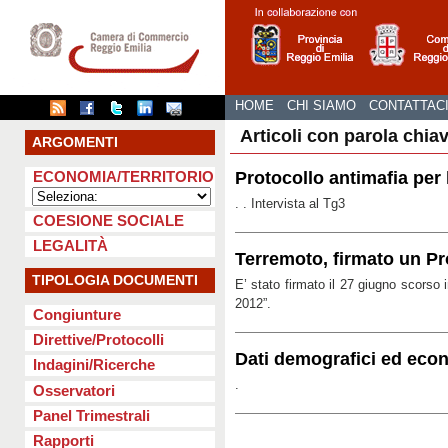
HOME
CHI SIAMO
CONTATTAC
Articoli con parola chia
ARGOMENTI
Protocollo antimafia per 
ECONOMIA/TERRITORIO
. . Intervista al Tg3
COESIONE SOCIALE
LEGALITÀ
Terremoto, firmato un Pro
TIPOLOGIA DOCUMENTI
E’ stato firmato il 27 giugno scorso i
2012”.
Congiunture
Direttive/Protocolli
Dati demografici ed econ
Indagini/Ricerche
.
Osservatori
Panel Trimestrali
Rapporti