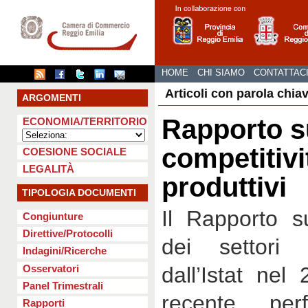
HOME
CHI SIAMO
CONTATTAC
Articoli con parola chia
ARGOMENTI
Rapporto s
ECONOMIA/TERRITORIO
competitivi
COESIONE SOCIALE
LEGALITÀ
produttivi
TIPOLOGIA DOCUMENTI
Il Rapporto su
Congiunture
Direttive/Protocolli
dei settori p
Indagini/Ricerche
Osservatori
dall’Istat nel
Panel Trimestrali
recente per
Rapporti