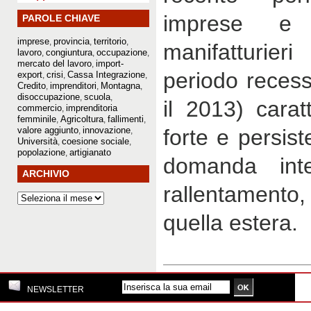
imprese e 
PAROLE CHIAVE
imprese
provincia
territorio
,
,
,
manifatturieri
lavoro
congiuntura
occupazione
,
,
,
mercato del lavoro
import-
,
periodo recess
export
crisi
Cassa Integrazione
,
,
,
Credito
imprenditori
Montagna
,
,
,
disoccupazione
scuola
,
,
il 2013) carat
commercio
imprenditoria
,
femminile
Agricoltura
fallimenti
,
,
,
valore aggiunto
innovazione
forte e persis
,
,
Università
coesione sociale
,
,
popolazione
artigianato
,
domanda in
ARCHIVIO
rallentament
quella estera.
NEWSLETTER