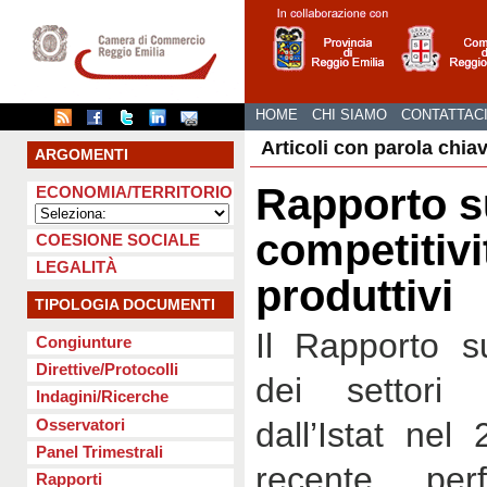
HOME
CHI SIAMO
CONTATTAC
Articoli con parola chia
ARGOMENTI
Rapporto s
ECONOMIA/TERRITORIO
competitivi
COESIONE SOCIALE
LEGALITÀ
produttivi
TIPOLOGIA DOCUMENTI
Il Rapporto su
Congiunture
Direttive/Protocolli
dei settori p
Indagini/Ricerche
Osservatori
dall’Istat nel
Panel Trimestrali
recente per
Rapporti