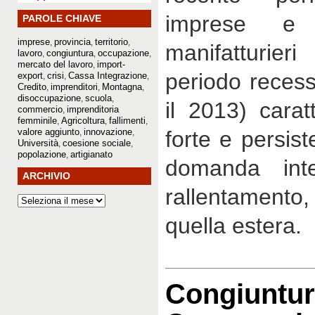
imprese e 
PAROLE CHIAVE
imprese
provincia
territorio
,
,
,
manifatturieri
lavoro
congiuntura
occupazione
,
,
,
mercato del lavoro
import-
,
periodo recess
export
crisi
Cassa Integrazione
,
,
,
Credito
imprenditori
Montagna
,
,
,
disoccupazione
scuola
,
,
il 2013) carat
commercio
imprenditoria
,
femminile
Agricoltura
fallimenti
,
,
,
valore aggiunto
innovazione
forte e persis
,
,
Università
coesione sociale
,
,
popolazione
artigianato
,
domanda in
ARCHIVIO
rallentament
quella estera.
Congiuntur