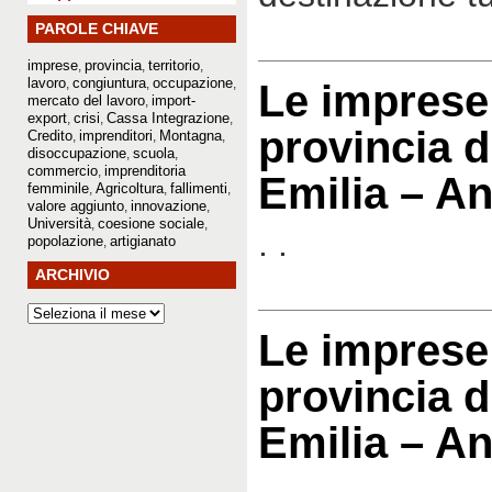
PAROLE CHIAVE
imprese
provincia
territorio
,
,
,
lavoro
congiuntura
occupazione
,
,
,
Le imprese 
mercato del lavoro
import-
,
export
crisi
Cassa Integrazione
,
,
,
provincia d
Credito
imprenditori
Montagna
,
,
,
disoccupazione
scuola
,
,
commercio
imprenditoria
,
Emilia – A
femminile
Agricoltura
fallimenti
,
,
,
valore aggiunto
innovazione
,
,
Università
coesione sociale
,
,
. .
popolazione
artigianato
,
ARCHIVIO
Le imprese 
provincia d
Emilia – A