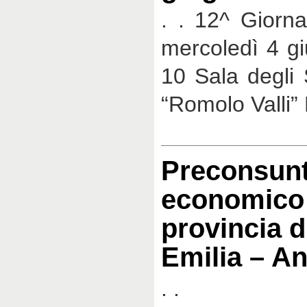
. . 12^ Giorna
mercoledì 4 g
10 Sala degli 
“Romolo Valli”
Preconsunt
economico 
provincia d
Emilia – A
. .