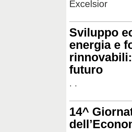
Excelsior
Sviluppo e
energia e f
rinnovabili:
futuro
. .
14^ Giorna
dell’Econo