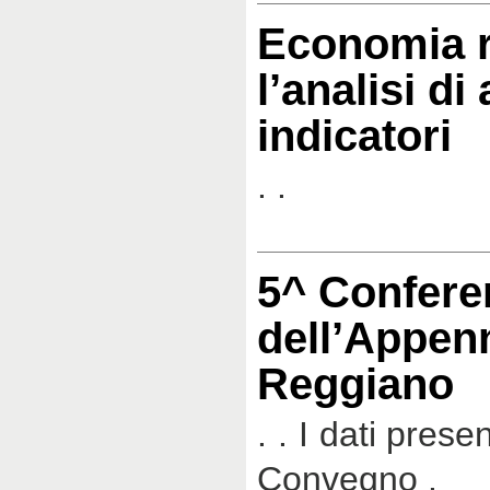
Economia r
l’analisi di
indicatori
. .
5^ Confere
dell’Appen
Reggiano
. . I dati prese
Convegno .