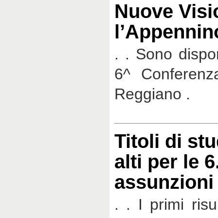
Nuove Visi
l’Appennin
. . Sono disponi
6^ Conferenza
Reggiano .
Titoli di s
alti per le 
assunzioni
. . I primi risu