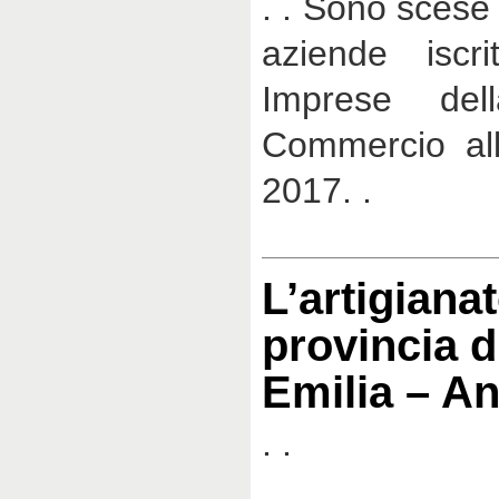
. . Sono scese
aziende iscri
Imprese de
Commercio all
2017. .
L’artigianat
provincia d
Emilia – A
. .