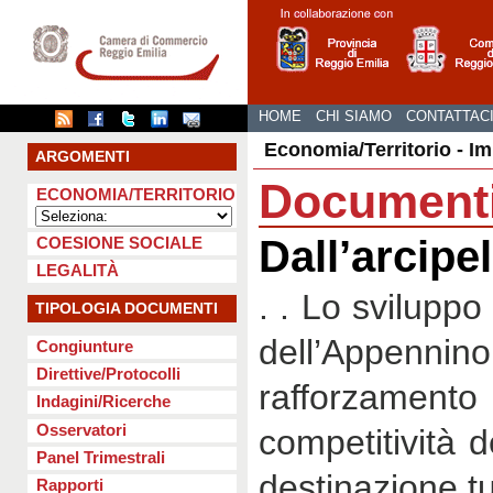
HOME
CHI SIAMO
CONTATTAC
Economia/Territorio - Im
ARGOMENTI
Document
ECONOMIA/TERRITORIO
Dall’arcipel
COESIONE SOCIALE
LEGALITÀ
. . Lo svilupp
TIPOLOGIA DOCUMENTI
dell’Appenni
Congiunture
Direttive/Protocolli
rafforza
Indagini/Ricerche
Osservatori
competitività d
Panel Trimestrali
destinazione tur
Rapporti