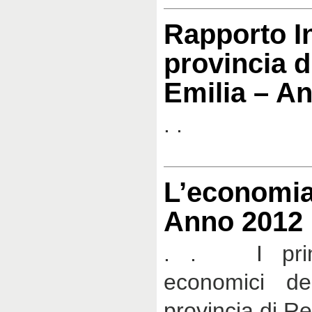
Rapporto I
provincia d
Emilia – A
. .
L’economia
Anno 2012
. . I princi
economici d
provincia di Re